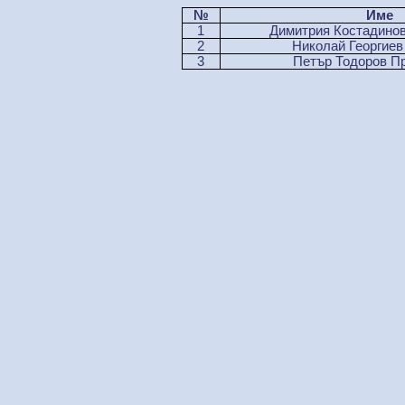
№
Име
1
Димитрия Костадинов
2
Николай Георгиев
3
Петър Тодоров П