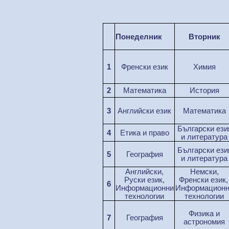
Понеделник
Вторник
1
Френски език
Химия
2
М
атематика
История
3
Английски
език
М
атематика
Б
ълг
арски
ез
и
4
Етика и право
и литература
Б
ълг
арски
ез
и
5
География
и литература
Английски
,
Немски,
Руски език
,
Френски език
6
Информационни
Информационн
технологии
технологии
Физика и
7
География
астрономия