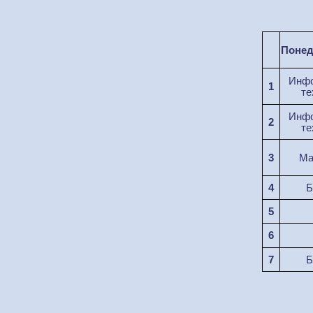
Понед
Инфо
1
те
Инфо
2
те
3
М
4
Б
5
6
7
Б