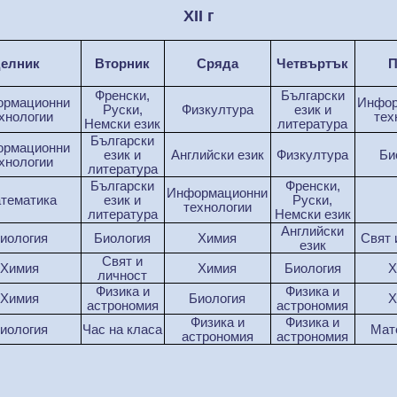
XI
I
г
елник
Вторник
Сряда
Четвъртък
П
Френски,
Б
ълг
арски
рмационни
Инфор
Руски,
Физкултура
ез
ик
и
хнологии
тех
Немски език
литература
Б
ълг
арски
рмационни
ез
ик
и
Английски език
Физкултура
Би
хнологии
литература
Б
ълг
арски
Френски,
Информационни
атематика
ез
ик
и
Руски,
технологии
литература
Немски език
Английски
иология
Биология
Химия
Свят 
език
Свят и
Химия
Химия
Биология
Х
личност
Физика и
Физика и
Химия
Биология
Х
астрономия
астрономия
Физика и
Физика и
иология
Час на класа
М
ат
астрономия
астрономия