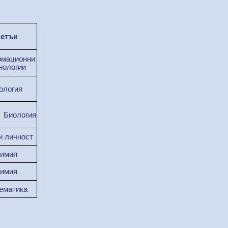
етък
мационни
нологии
ология
Биология
и личност
имия
имия
ематика