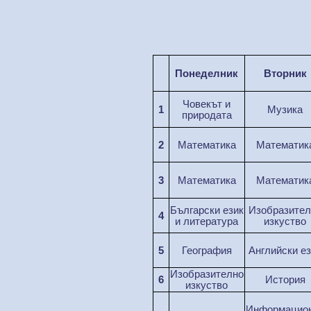
Понеделник
Вторник
Човекът и
1
М
узика
природата
2
М
атематика
М
атематик
3
М
атематика
М
атематик
Б
ълг
арски
ез
ик
И
зобразител
4
и литература
изк
уст
во
5
География
Английски ез
И
зобразително
6
История
изк
уст
во
Информацио