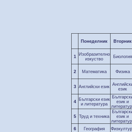
Понеделник
Вторник
И
зобразително
1
Биология
изк
уст
во
2
М
атематика
Физика
Английск
3
Английски език
език
Б
ълг
арск
Б
ълг
арски
ез
ик
4
ез
ик
и
и литература
литератур
Б
ълг
арск
5
Труд и техника
ез
ик
и
литератур
6
География
Ф
изкулту