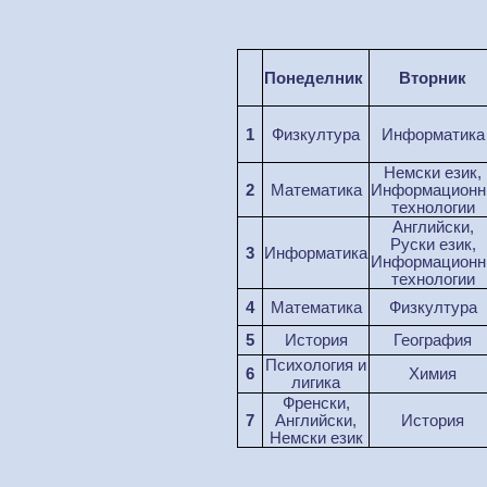
Понеделник
Вторник
1
Ф
изкултура
Информатика
Немски език,
2
М
ат
е
матика
Информационн
технологии
Aнглийски,
Руски език,
3
Информатика
Информационн
технологии
4
М
ат
е
матика
Ф
изкултура
5
История
География
Психология и
6
Химия
лигика
Френски,
7
Английски,
История
Немски език