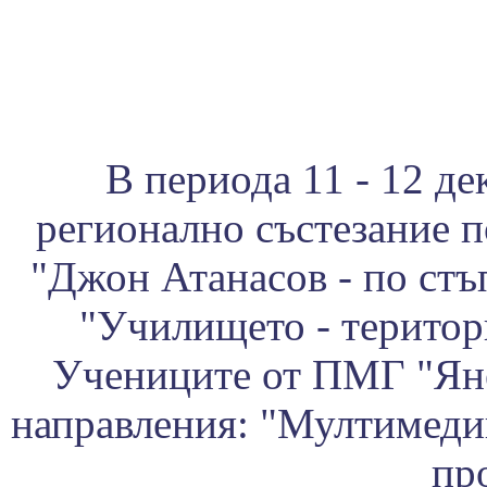
В периода 11 - 12 де
регионално състезание 
"Джон Атанасов - по стъп
"Училището - територи
Учениците от ПМГ "Яне
направления: "Мултимед
пр