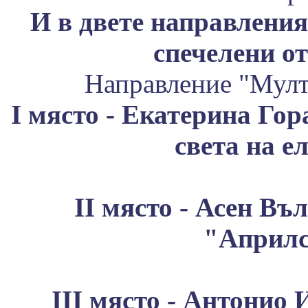
И в двете направления
спечелени о
Направление "Мул
I място - Екатерина Гор
света на е
II място - Асен Въл
"Априлс
III място - Антонио 