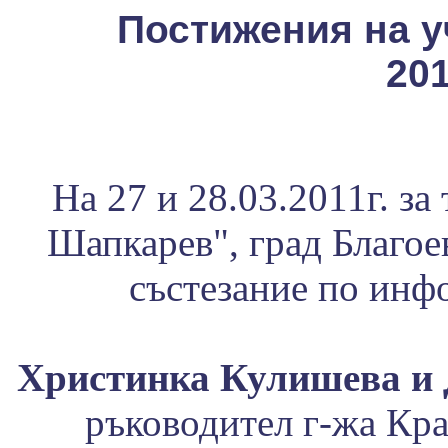
Постижения на у
201
На 27 и 28.03.2011г. за
Шапкарев", град Благое
състезание по инф
Христинка Кулишева и 
ръководител г-жа Кр