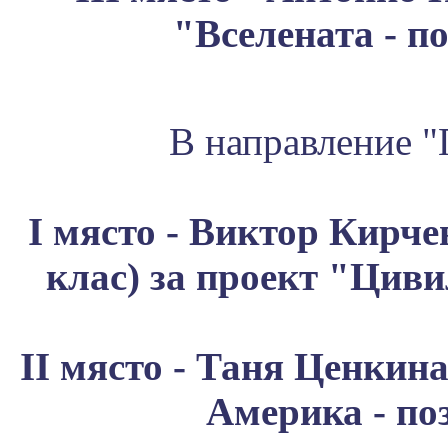
"Вселената - п
В направление 
I място - Виктор Кирче
клас) за проект "Цив
II място - Таня Ценкин
Америка - по