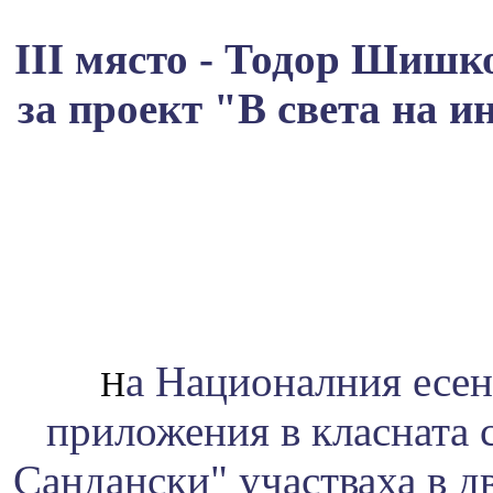
III място - Тодор Шишк
за проект "В света на 
а Националния есе
Н
приложения в класната 
Сандански" участваха в д