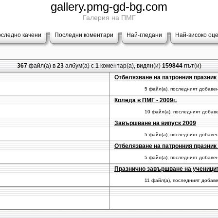
gallery.pmg-gd-bg.com
Галерия на ПМГ
следно качени
Последни коментари
Най-гледани
Най-високо оц
367
файл(а) в
23
албум(a) с
1
коментар(а), видян(и)
159844
път(и)
Отбелязване на патронния празник 
5 файл(а), последният добаве
Коледа в ПМГ - 2009г.
10 файл(а), последният добав
Завършване на випуск 2009
5 файл(а), последният добаве
Отбелязване на патронния празник 
5 файл(а), последният добаве
Празнично завършване на учениците 
11 файл(а), последният добав