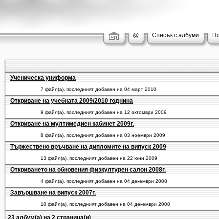
@
Списък с албуми
По
Ученическа униформа
7 файл(а), последният добавен на 04 март 2010
Откриване на учебната 2009/2010 годнина
9 файл(а), последният добавен на 12 октомври 2009
Откриване на мултимедиен кабинет 2009г.
8 файл(а), последният добавен на 03 ноември 2009
Тържествено връчване на дипломите на випуск 2009
13 файл(а), последният добавен на 22 юни 2009
Откриването на обновения физкултурен салон 2008г.
4 файл(а), последният добавен на 04 декември 2008
Завършване на випуск 2007г.
10 файл(а), последният добавен на 04 декември 2008
23 албум(а) на 2 страница(и)