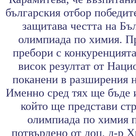
българския отбор победит
защитава честта на Бъ
олимпиада по химия. Пр
пребори с конкуренцията
висок резултат от Наци
поканени в разширения н
Именно сред тях ще бъде 
който ще представи ст
олимпиада по химия п
потвърдено от доц. д-р Х