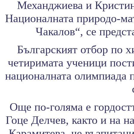
Механджиева и Кристина
Националната природо-мат
Чакалов“, се предст
Българският отбор по хи
четиримата ученици пости
националната олимпиада п
Още по-голяма е гордостт
Гоце Делчев, както и на 
Карамитева, че възпитан