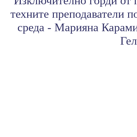
Изключително горди от 
техните преподаватели по
среда - Марияна
Карами
Гел