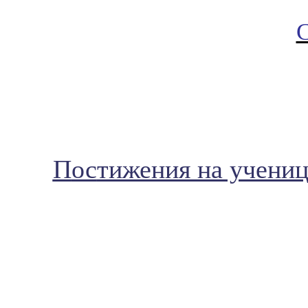
П
ос
тижения на ученици