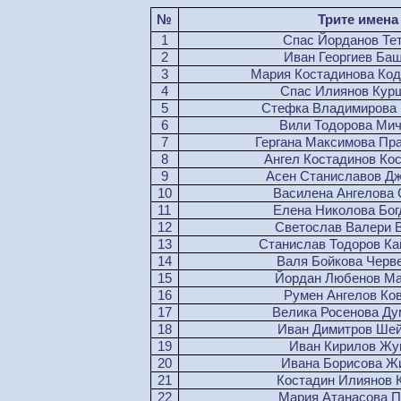
№
Трите имена
1
Спас Йорданов Те
2
Иван Георгиев Ба
3
Мария Костадинова Ко
4
Спас Илиянов Кур
5
Стефка Владимирова
6
Вили Тодорова Мич
7
Гергана Максимова Пр
8
Ангел Костадинов Ко
9
Асен Станиславов Дж
10
Василена Ангелова 
11
Елена Николова Бог
12
Светослав Валери 
13
Станислав Тодоров Ка
14
Валя Бойкова Черв
15
Йордан Любенов М
16
Румен Ангелов Ко
17
Велика Росенова Ду
18
Иван Димитров Ше
19
Иван Кирилов Жу
20
Ивана Борисова Ж
21
Костадин Илиянов 
22
Мария Атанасова П