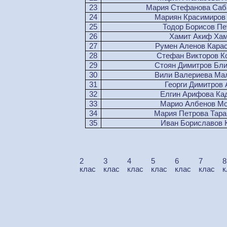
23
Мария Стефанова Саб
24
Мариян Красимиров
25
Тодор Борисов Пе
26
Хамит Акиф Ха
27
Румен Аленов Кара
28
Стефан Викторов К
29
Стоян Димитров Бли
30
Вили Валериева Ма
31
Георги Димитров 
32
Елгин Арифова Ка
33
Марио Албенов М
34
Мария Петрова Тара
35
Иван Бориславов 
2
3
4
5
6
7
8
клас
клас
клас
клас
клас
клас
к