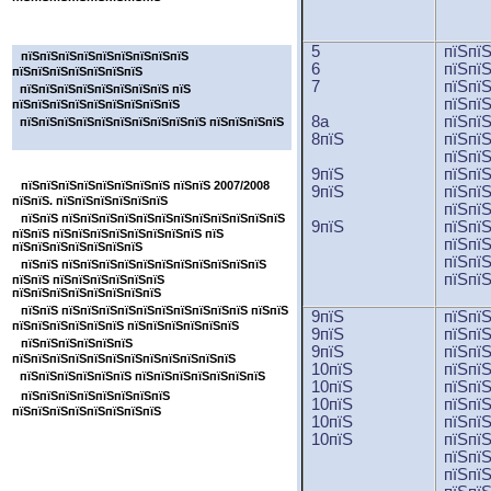
пїЅпїЅпїЅпїЅпїЅпїЅпїЅ
5
пїЅпї
пїЅпїЅпїЅпїЅпїЅпїЅпїЅпїЅпїЅ
6
пїЅпї
пїЅпїЅпїЅпїЅпїЅпїЅпїЅ
7
пїЅпї
пїЅпїЅпїЅпїЅпїЅпїЅпїЅпїЅ пїЅ
пїЅпї
пїЅпїЅпїЅпїЅпїЅпїЅпїЅпїЅпїЅ
8a
пїЅпї
пїЅпїЅпїЅпїЅпїЅпїЅпїЅпїЅпїЅпїЅ пїЅпїЅпїЅпїЅ
8пїЅ
пїЅпї
пїЅпї
пїЅпїЅпїЅпїЅпїЅпїЅпїЅ
9пїЅ
пїЅпї
пїЅпїЅпїЅпїЅпїЅпїЅпїЅпїЅ пїЅпїЅ 2007/2008
9пїЅ
пїЅпї
пїЅпїЅ. пїЅпїЅпїЅпїЅпїЅпїЅ
пїЅпї
пїЅпїЅ пїЅпїЅпїЅпїЅпїЅпїЅпїЅпїЅпїЅпїЅпїЅпїЅ
9пїЅ
пїЅпї
пїЅпїЅ пїЅпїЅпїЅпїЅпїЅпїЅпїЅпїЅ пїЅ
пїЅпї
пїЅпїЅпїЅпїЅпїЅпїЅпїЅ
пїЅпї
пїЅпїЅ пїЅпїЅпїЅпїЅпїЅпїЅпїЅпїЅпїЅпїЅпїЅ
пїЅпї
пїЅпїЅ пїЅпїЅпїЅпїЅпїЅпїЅ
пїЅпїЅпїЅпїЅпїЅпїЅпїЅпїЅ
пїЅпїЅ пїЅпїЅпїЅпїЅпїЅпїЅпїЅпїЅпїЅпїЅ пїЅпїЅ
9пїЅ
пїЅпї
пїЅпїЅпїЅпїЅпїЅпїЅ пїЅпїЅпїЅпїЅпїЅпїЅ
9пїЅ
пїЅпї
пїЅпїЅпїЅпїЅпїЅпїЅ
9пїЅ
пїЅпї
пїЅпїЅпїЅпїЅпїЅпїЅпїЅпїЅпїЅпїЅпїЅпїЅ
10пїЅ
пїЅпї
пїЅпїЅпїЅпїЅпїЅпїЅ пїЅпїЅпїЅпїЅпїЅпїЅпїЅ
10пїЅ
пїЅпї
пїЅпїЅпїЅпїЅпїЅпїЅпїЅпїЅ
10пїЅ
пїЅпї
пїЅпїЅпїЅпїЅпїЅпїЅпїЅпїЅ
10пїЅ
пїЅпї
10пїЅ
пїЅпї
пїЅпї
пїЅпї