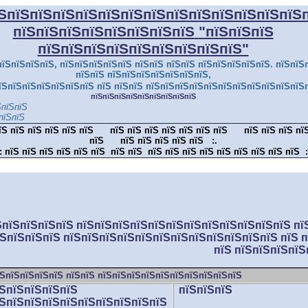
ЅпїЅпїЅпїЅпїЅпїЅпїЅпїЅпїЅпїЅпїЅпїЅпїЅпїЅ
пїЅпїЅпїЅпїЅпїЅпїЅпїЅпїЅ
"пїЅпїЅпїЅ
пїЅпїЅпїЅпїЅпїЅпїЅпїЅпїЅпїЅ"
їЅпїЅпїЅпїЅ, пїЅпїЅпїЅпїЅпїЅ пїЅпїЅ пїЅпїЅ пїЅпїЅпїЅпїЅпїЅ. пїЅпїЅ
пїЅпїЅ пїЅпїЅпїЅпїЅпїЅпїЅпїЅ,
їЅпїЅпїЅпїЅпїЅпїЅпїЅ пїЅ пїЅпїЅ пїЅпїЅпїЅпїЅпїЅпїЅпїЅпїЅпїЅпїЅпїЅ
пїЅпїЅпїЅпїЅпїЅпїЅпїЅпїЅпїЅ
ЅпїЅпїЅ
пїЅпїЅ
їЅ пїЅ пїЅ пїЅ пїЅ пїЅ
пїЅ пїЅ пїЅ пїЅ пїЅ пїЅ пїЅ
пїЅ пїЅ пїЅ пї
пїЅ
пїЅ пїЅ пїЅ пїЅ пїЅ
:.
:
пїЅ пїЅ пїЅ пїЅ пїЅ пїЅ пїЅ пїЅ пїЅ пїЅ пїЅ пїЅ пїЅ пїЅ пїЅ пїЅ пїЅ
:
ЅпїЅпїЅпїЅпїЅ пїЅпїЅпїЅпїЅпїЅпїЅпїЅпїЅпїЅпїЅпїЅпїЅ пїЅ
ЅпїЅпїЅпїЅ пїЅпїЅпїЅпїЅпїЅпїЅпїЅпїЅпїЅпїЅпїЅпїЅ пїЅ пї
пїЅ пїЅпїЅпїЅпїЅ
ЅпїЅпїЅпїЅпїЅ пїЅпїЅ пїЅпїЅпїЅпїЅпїЅпїЅпїЅпїЅпїЅпїЅ
їЅпїЅпїЅпїЅпїЅ
пїЅпїЅпїЅ
їЅпїЅпїЅпїЅпїЅпїЅпїЅпїЅпїЅпїЅ